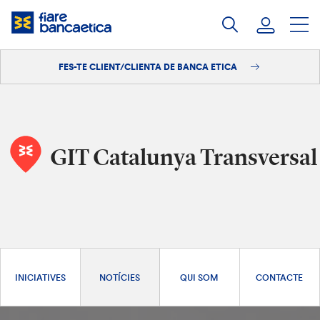
Salta
al
contingut
FES-TE CLIENT/CLIENTA DE BANCA ETICA
Iniciar sessió
Fes-te'n client/clienta
GIT Catalunya Transversal
INICIATIVES
NOTÍCIES
QUI SOM
CONTACTE