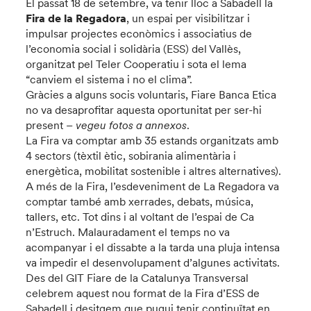
El passat 18 de setembre, va tenir lloc a Sabadell la
Fira de la Regadora
, un espai per visibilitzar i
impulsar projectes econòmics i associatius de
l’economia social i solidària (ESS) del Vallès,
organitzat pel Teler Cooperatiu i sota el lema
“canviem el sistema i no el clima”.
Gràcies a alguns socis voluntaris, Fiare Banca Etica
no va desaprofitar aquesta oportunitat per ser-hi
present –
vegeu fotos a annexos
.
La Fira va comptar amb 35 estands organitzats amb
4 sectors (tèxtil ètic, sobirania alimentària i
energètica, mobilitat sostenible i altres alternatives).
A més de la Fira, l’esdeveniment de La Regadora va
comptar també amb xerrades, debats, música,
tallers, etc. Tot dins i al voltant de l’espai de Ca
n’Estruch. Malauradament el temps no va
acompanyar i el dissabte a la tarda una pluja intensa
va impedir el desenvolupament d’algunes activitats.
Des del GIT Fiare de la Catalunya Transversal
celebrem aquest nou format de la Fira d’ESS de
Sabadell i desitgem que pugui tenir continuïtat en