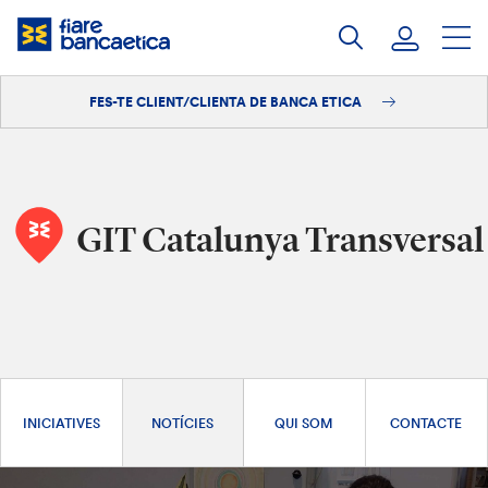
Salta
al
contingut
FES-TE CLIENT/CLIENTA DE BANCA ETICA
Iniciar sessió
Fes-te'n client/clienta
GIT Catalunya Transversal
INICIATIVES
NOTÍCIES
QUI SOM
CONTACTE