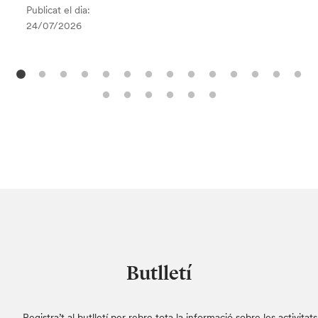
Publicat el dia:
24/07/2026
Butlletí
Registra’t al butlletí per rebre tota la informació sobre les activitats