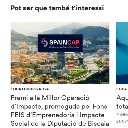
Pot ser que també t'interessi
ÈTICA I COOPERATIVA
ÈTICA
Premi a la Millor Operació
Aqu
d’Impacte, promoguda pel Fons
tot
FEIS d’Emprenedoria i Impacte
Publica
21/07
Social de la Diputació de Biscaia