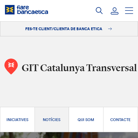
Salta
al
contingut
FES-TE CLIENT/CLIENTA DE BANCA ETICA
Iniciar sessió
Fes-te'n client/clienta
GIT Catalunya Transversal
INICIATIVES
NOTÍCIES
QUI SOM
CONTACTE