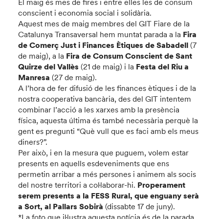
El maig és mes de fires i entre elles les de consum
conscient i economia social i solidària.
Aquest mes de maig membres del GIT Fiare de la
Catalunya Transaversal hem muntat parada a la
Fira
de Comerç Just i Finances Ètiques de Sabadell
(7
de maig), a la
Fira de Consum Conscient de Sant
Quirze del Vallès
(21 de maig) i la
Festa del Riu a
Manresa
(27 de maig).
A l’hora de fer difusió de les finances ètiques i de la
nostra cooperativa bancària, des del GIT intentem
combinar l’acció a les xarxes amb la presència
física, aquesta última és també necessària perquè la
gent es pregunti “Què vull que es faci amb els meus
diners?”.
Per això, i en la mesura que puguem, volem estar
presents en aquells esdeveniments que ens
permetin arribar a més persones i animem als socis
del nostre territori a col·laborar-hi.
Properament
serem presents a la FESS Rural, que enguany serà
a Sort, al Pallars Sobirà
(dissabte 17 de juny).
*La foto que il·lustra aquesta notícia és de la parada