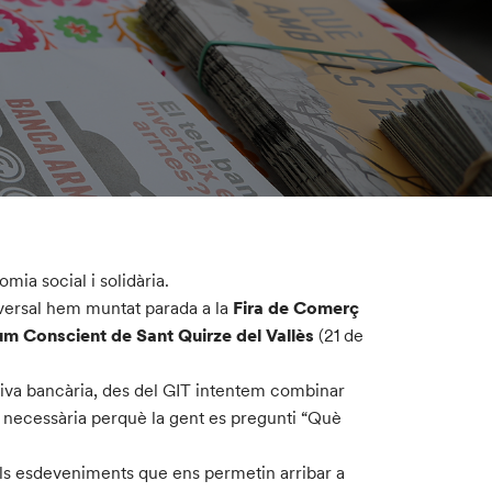
mia social i solidària.
versal hem muntat parada a la
Fira de Comerç
um Conscient de Sant Quirze del Vallès
(21 de
rativa bancària, des del GIT intentem combinar
bé necessària perquè la gent es pregunti “Què
lls esdeveniments que ens permetin arribar a