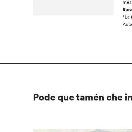
més 
Rura
*La 
Aube
Pode que tamén che i