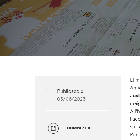
El m
Aque
Publicado o:
Just
05/06/2023
maig
A l’
l’ac
vull
COMPARTIR
Per 