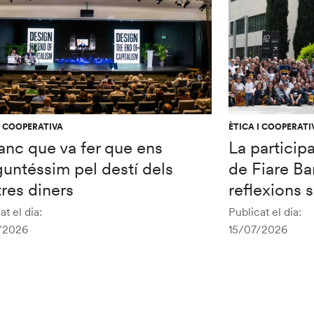
I COOPERATIVA
ÈTICA I COOPERATI
anc que va fer que ens
La particip
untéssim pel destí dels
de Fiare Ba
res diners
reflexions 
at el dia:
Publicat el dia:
/2026
15/07/2026