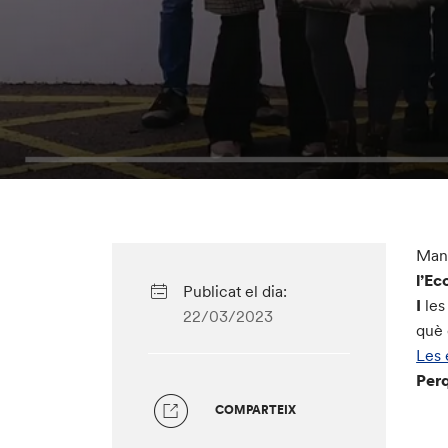
Manr
l’
Eco
Publicat el dia:
I
les
22/03/2023
què 
Les 
Perq
COMPARTEIX