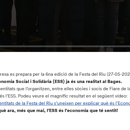
esa es prepara per la 6na edició de la Festa del Riu (27-05-202
nomia Social i Solidària (ESS) ja és una realitat al Bages
.
 entitats que l’organitzen, entre
elles sòcies i socis de Fiare de 
és l’ESS. Podeu veure el magnífic resultat en el següent vídeo:
entitats de la Festa del Riu s’uneixen per explicar què és l’Econo
uè ara, més que mai, l’ESS és l’economia que té sentit!