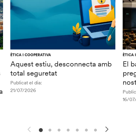
ÈTICA I COOPERATIVA
ÈTICA 
Aquest estiu, desconnecta amb
El b
s
total seguretat
preg
nost
Publicat el dia:
a
21/07/2026
Public
16/07