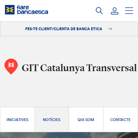
Salta
al
contingut
FES-TE CLIENT/CLIENTA DE BANCA ETICA
Iniciar sessió
Fes-te'n client/clienta
GIT Catalunya Transversal
INICIATIVES
NOTÍCIES
QUI SOM
CONTACTE