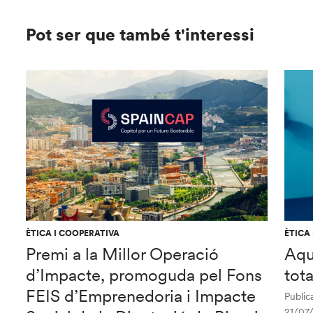
Pot ser que també t'interessi
ÈTICA I COOPERATIVA
ÈTICA
Premi a la Millor Operació
Aqu
d’Impacte, promoguda pel Fons
tot
FEIS d’Emprenedoria i Impacte
Publica
21/07