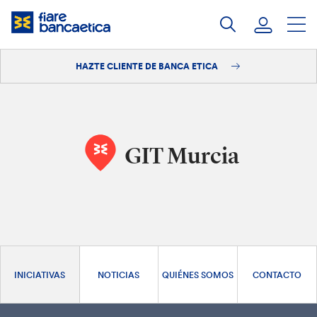
Saltar
a
contenido
HAZTE CLIENTE DE BANCA ETICA
Iniciar sesión
Hazte cliente
GIT Murcia
INICIATIVAS
NOTICIAS
QUIÉNES SOMOS
CONTACTO