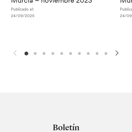
Murcia – noviembre 2023
Mur
Publicado el:
Public
24/09/2025
24/09
Boletín