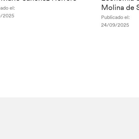
Molina de 
ado el:
9/2025
Publicado el:
24/09/2025