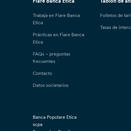
Fiare Banca Etica
Tablón de a
Trabaja en Fiare Banca
Folletos de tari
Etica
Tasas de inter
Prácticas en Fiare Banca
Etica
FAQs – preguntas
frecuentes
Contacto
Datos societarios
Banca Popolare Etica
scpa