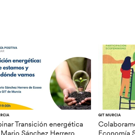
URCIA
GIT MURCIA
inar Transición energética
Colaboramos
 Mario Sánchez Herrero
Economía So