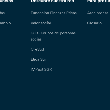
nuncios
Descubre nuestra red
Para profu
fas
Fundación Finanzas Éticas
Área prensa
cambio
Valor social
Glosario
GITs- Grupos de personas
socias
CreSud
Etica Sgr
IMPact SGR