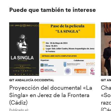
Puede que también te interese
GIT ANDALUCÍA OCCIDENTAL
GIT A
Proyección del documental «La
Cha
Singla» en Jerez de la Frontera
«So
(Cádiz)
raz
(Cá
Publicado el: