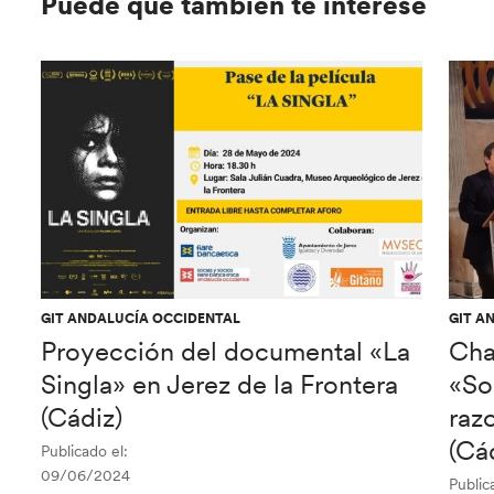
Puede que también te interese
GIT ANDALUCÍA OCCIDENTAL
GIT A
Proyección del documental «La
Cha
Singla» en Jerez de la Frontera
«So
(Cádiz)
raz
(Cá
Publicado el:
09/06/2024
Public