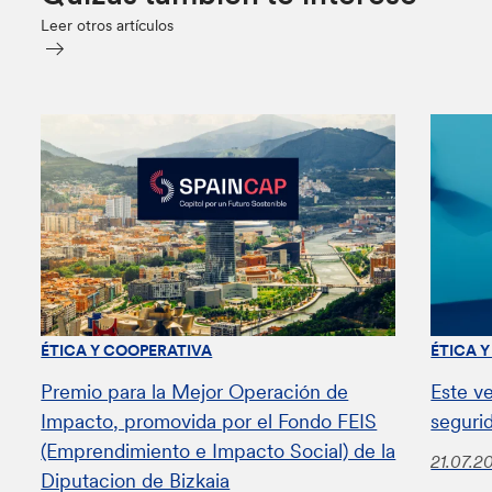
Leer otros artículos
ÉTICA Y COOPERATIVA
ÉTICA 
Premio para la Mejor Operación de
Este v
Impacto, promovida por el Fondo FEIS
seguri
(Emprendimiento e Impacto Social) de la
21.07.2
Diputacion de Bizkaia