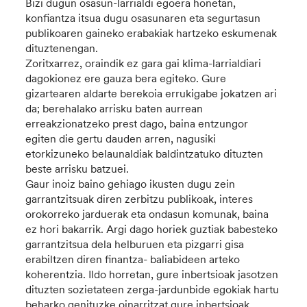
Bizi dugun osasun-larrialdi egoera honetan,
konfiantza itsua dugu osasunaren eta segurtasun
publikoaren gaineko erabakiak hartzeko eskumenak
dituztenengan.
Zoritxarrez, oraindik ez gara gai klima-larrialdiari
dagokionez ere gauza bera egiteko. Gure
gizartearen aldarte berekoia errukigabe jokatzen ari
da; berehalako arrisku baten aurrean
erreakzionatzeko prest dago, baina entzungor
egiten die gertu dauden arren, nagusiki
etorkizuneko belaunaldiak baldintzatuko dituzten
beste arrisku batzuei.
Gaur inoiz baino gehiago ikusten dugu zein
garrantzitsuak diren zerbitzu publikoak, interes
orokorreko jarduerak eta ondasun komunak, baina
ez hori bakarrik. Argi dago horiek guztiak babesteko
garrantzitsua dela helburuen eta pizgarri gisa
erabiltzen diren finantza- baliabideen arteko
koherentzia. Ildo horretan, gure inbertsioak jasotzen
dituzten sozietateen zerga-jardunbide egokiak hartu
beharko genituzke oinarritzat gure inbertsioak