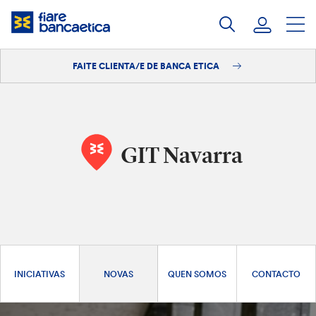
Saltar
ao
contido
FAITE CLIENTA/E DE BANCA ETICA
Iniciar sesión
Faite clienta/e
GIT Navarra
INICIATIVAS
NOVAS
QUEN SOMOS
CONTACTO