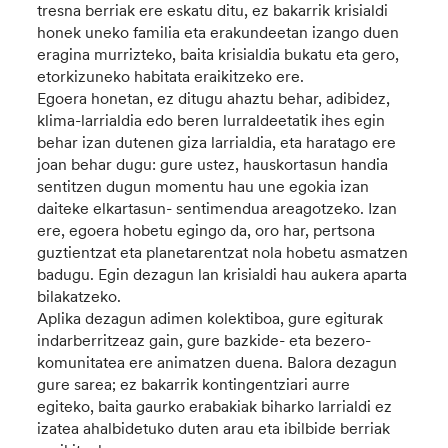
tresna berriak ere eskatu ditu, ez bakarrik krisialdi
honek uneko familia eta erakundeetan izango duen
eragina murrizteko, baita krisialdia bukatu eta gero,
etorkizuneko habitata eraikitzeko ere.
Egoera honetan, ez ditugu ahaztu behar, adibidez,
klima-larrialdia edo beren lurraldeetatik ihes egin
behar izan dutenen giza larrialdia, eta haratago ere
joan behar dugu: gure ustez, hauskortasun handia
sentitzen dugun momentu hau une egokia izan
daiteke elkartasun- sentimendua areagotzeko. Izan
ere, egoera hobetu egingo da, oro har, pertsona
guztientzat eta planetarentzat nola hobetu asmatzen
badugu. Egin dezagun lan krisialdi hau aukera aparta
bilakatzeko.
Aplika dezagun adimen kolektiboa, gure egiturak
indarberritzeaz gain, gure bazkide- eta bezero-
komunitatea ere animatzen duena. Balora dezagun
gure sarea; ez bakarrik kontingentziari aurre
egiteko, baita gaurko erabakiak biharko larrialdi ez
izatea ahalbidetuko duten arau eta ibilbide berriak