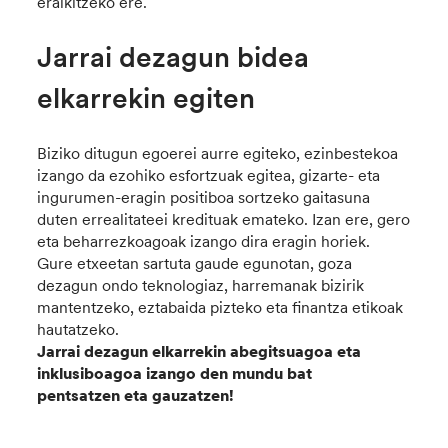
eraikitzeko ere.
Jarrai dezagun bidea
elkarrekin egiten
Biziko ditugun egoerei aurre egiteko, ezinbestekoa
izango da ezohiko esfortzuak egitea, gizarte- eta
ingurumen-eragin positiboa sortzeko gaitasuna
duten errealitateei kredituak emateko. Izan ere, gero
eta beharrezkoagoak izango dira eragin horiek.
Gure etxeetan sartuta gaude egunotan, goza
dezagun ondo teknologiaz, harremanak bizirik
mantentzeko, eztabaida pizteko eta finantza etikoak
hautatzeko.
Jarrai dezagun elkarrekin abegitsuagoa eta
inklusiboagoa izango den mundu bat
pentsatzen eta gauzatzen!