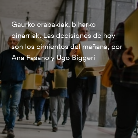
Gaurko erabakiak, biharko
oinarriak. Las decisiones de hoy
son los cimientos del mañana, por
Ana Fasano y Ugo Biggeri