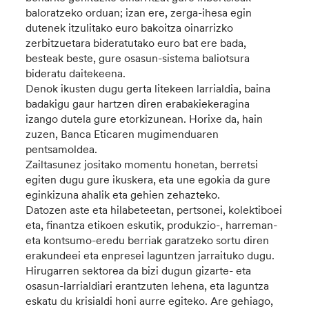
baloratzeko orduan; izan ere, zerga-ihesa egin
dutenek itzulitako euro bakoitza oinarrizko
zerbitzuetara bideratutako euro bat ere bada,
besteak beste, gure osasun-sistema baliotsura
bideratu daitekeena.
Denok ikusten dugu gerta litekeen larrialdia, baina
badakigu gaur hartzen diren erabakiekeragina
izango dutela gure etorkizunean. Horixe da, hain
zuzen, Banca Eticaren mugimenduaren
pentsamoldea.
Zailtasunez jositako momentu honetan, berretsi
egiten dugu gure ikuskera, eta une egokia da gure
eginkizuna ahalik eta gehien zehazteko.
Datozen aste eta hilabeteetan, pertsonei, kolektiboei
eta, finantza etikoen eskutik, produkzio-, harreman-
eta kontsumo-eredu berriak garatzeko sortu diren
erakundeei eta enpresei laguntzen jarraituko dugu.
Hirugarren sektorea da bizi dugun gizarte- eta
osasun-larrialdiari erantzuten lehena, eta laguntza
eskatu du krisialdi honi aurre egiteko. Are gehiago,