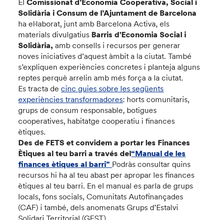
El
Comissionat d’Economia Cooperativa, Social i
Solidària i Consum de l’Ajuntament de Barcelona
ha el·laborat, junt amb Barcelona Activa, els
materials divulgatius
Barris d’Economia Social i
Solidària,
amb consells i recursos per generar
noves iniciatives d’aquest àmbit a la ciutat. També
s’expliquen experiències concretes i planteja alguns
reptes perquè arrelin amb més força a la ciutat.
Es tracta de
cinc guies sobre les següents
experiències transformadores
: horts comunitaris,
grups de consum responsable, botigues
cooperatives, habitatge cooperatiu i finances
ètiques.
Des de FETS et convidem a portar les Finances
Ètiques al teu barri a través del
“Manual de les
finances ètiques al barri”
Podràs consultar quins
recursos hi ha al teu abast per apropar les finances
ètiques al teu barri. En el manual es parla de grups
locals, fons socials, Comunitats Autofinançades
(CAF) i també, dels anomenats Grups d’Estalvi
Solidari Territorial (GEST).