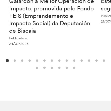
Galardón á Mellor Operación de
Est
Impacto, promovida polo Fondo
seg
FEIS (Emprendemento e
Public
21/07
Impacto Social) da Deputación
de Biscaia
Publicado o:
24/07/2026