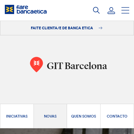
Saltar
ao
contido
FAITE CLIENTA/E DE BANCA ETICA
Iniciar sesión
Faite clienta/e
GIT Barcelona
INICIATIVAS
NOVAS
QUEN SOMOS
CONTACTO