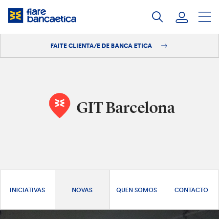
Saltar
ao
contido
FAITE CLIENTA/E DE BANCA ETICA
Iniciar sesión
Faite clienta/e
GIT Barcelona
INICIATIVAS
NOVAS
QUEN SOMOS
CONTACTO