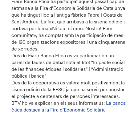
Fiare Banca Etica ha participat aquest passat cap de
setmana a la Fira d’Economia Solidària de Catalunya
que ha tingut lloc a l’antiga fàbrica Fabra i Coats de
Sant Andreu. La fira, que arribava a la sisena edició i
portava per lema «Ni teu, ni meu. Nostre! Fem
comunitat», ha comptat amb la participació de més
de 190 organitzacions expositores i una cinquantena
de xerrades.
Des de Fiare Banca Etica es va participar en un
parell de taules de debat sota el títol “Impacte social
de les finances ètiques i solidàries” i “Administració
pública i banca”
Des de la cooperativa es valora molt positivament la
sisena edició de la FESC ja que ha servit per acostar
el projecte a centenars de persones interessades.
BTV ho va explicar en els seus informatius:
La banca
ètica destaca a la Fira d’Economia Solidària