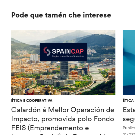
Pode que tamén che interese
ÉTICA E COOPERATIVA
ÉTICA
Galardón á Mellor Operación de
Est
Impacto, promovida polo Fondo
seg
FEIS (Emprendemento e
Public
21/07