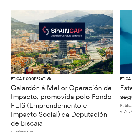
ÉTICA E COOPERATIVA
ÉTICA
Galardón á Mellor Operación de
Est
Impacto, promovida polo Fondo
seg
FEIS (Emprendemento e
Public
21/07
Impacto Social) da Deputación
de Biscaia