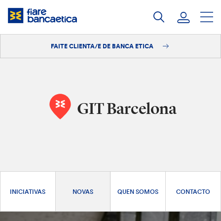
Saltar
ao
contido
FAITE CLIENTA/E DE BANCA ETICA
Iniciar sesión
Faite clienta/e
GIT Barcelona
INICIATIVAS
NOVAS
QUEN SOMOS
CONTACTO