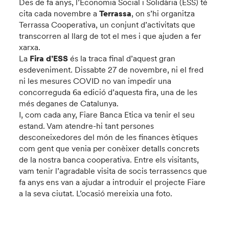
Des de fa anys, l’Economia Social i Solidària (ESS) té
cita cada novembre a
Terrassa
, on s’hi organitza
Terrassa Cooperativa, un conjunt d’activitats que
transcorren al llarg de tot el mes i que ajuden a fer
xarxa.
La
Fira d’ESS
és la traca final d’aquest gran
esdeveniment. Dissabte 27 de novembre, ni el fred
ni les mesures COVID no van impedir una
concorreguda 6a edició d’aquesta fira, una de les
més deganes de Catalunya.
I, com cada any, Fiare Banca Etica va tenir el seu
estand. Vam atendre-hi tant persones
desconeixedores del món de les finances ètiques
com gent que venia per conèixer detalls concrets
de la nostra banca cooperativa. Entre els visitants,
vam tenir l’agradable visita de socis terrassencs que
fa anys ens van a ajudar a introduir el projecte Fiare
a la seva ciutat. L’ocasió mereixia una foto.