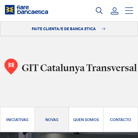
Saltar
ao
contido
FAITE CLIENTA/E DE BANCA ETICA
Iniciar sesión
Faite clienta/e
GIT Catalunya Transversal
INICIATIVAS
NOVAS
QUEN SOMOS
CONTACTO