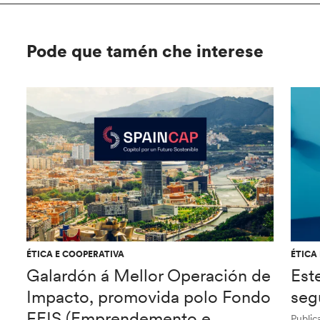
Pode que tamén che interese
ÉTICA E COOPERATIVA
ÉTICA
Galardón á Mellor Operación de
Est
Impacto, promovida polo Fondo
seg
FEIS (Emprendemento e
Public