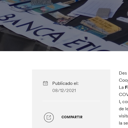
Des 
Coop
Publicado el:
La
F
08/12/2021
COVI
I, c
de l
visi
COMPARTIR
la s