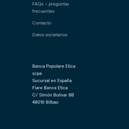
FAQs – preguntas
frecuentes
Contacto
Datos societarios
Banca Popolare Etica
scpa
Sucursal en España
Fiare Banca Etica
C/ Simón Bolívar 8B
48010 Bilbao