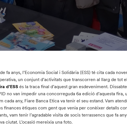
de fa anys, l’Economia Social i Solidària (ESS) té cita cada no
erativa, un conjunt d’activitats que transcorren al llarg de tot e
ira d’ESS
és la traca final d’aquest gran esdeveniment. Dissabte
D no van impedir una concorreguda 6a edició d’aquesta fira, 
om cada any, Fiare Banca Etica va tenir el seu estand. Vam ate
es finances ètiques com gent que venia per conèixer detalls con
tants, vam tenir l’agradable visita de socis terrassencs que fa any
eva ciutat. L’ocasió mereixia una foto.