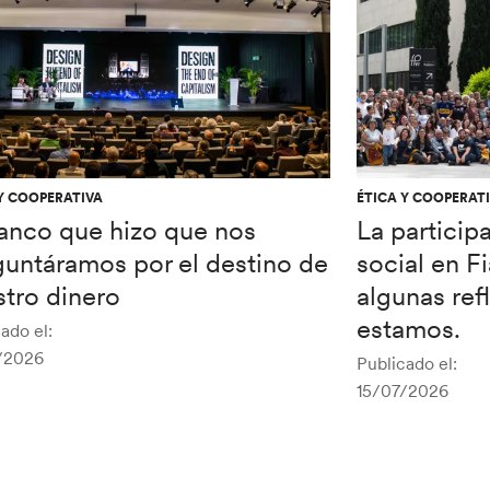
Y COOPERATIVA
ÉTICA Y COOPERAT
banco que hizo que nos
La particip
guntáramos por el destino de
social en F
tro dinero
algunas re
estamos.
ado el:
/2026
Publicado el:
15/07/2026