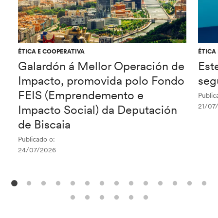
ÉTICA E COOPERATIVA
ÉTICA
Galardón á Mellor Operación de
Est
Impacto, promovida polo Fondo
seg
FEIS (Emprendemento e
Public
21/07
Impacto Social) da Deputación
de Biscaia
Publicado o:
24/07/2026