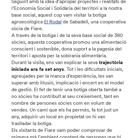
Seguint amb la idea d’apropar projectes i realitats de
l’Economia Social i Solidària del territori a la nostra
base social, aquest cop vam visitar la botiga
agroecològica
El Rodal
de Sabadell, una cooperativa
sòcia de Fiare.
A través de la botiga i de la seva base social de 380
sòcies, aquesta cooperativa promou una alimentació
conscient i sostenible, dona suport a la pagesia del
territori i aposta per la sobirania alimentària.
Durant la visita, ens van explicar la seva
trajectòria
iniciada ara fa set anys
. Tot i les dificultats inicials,
agreujades per la manca d’experiència, les van
superar amb il·lusió, implicació i encert en el model
de gestió. El fet de tenir una botiga oberta també a
no sòcies ha contribuït al seu creixement, tant en
nombre de persones sòcies com en volum de
vendes. Un camí que els ha permès, fa tot just un
any, adquirir un local en propietat on hi van
traslladar la botiga.
Els visitants de Fiare vam poder comprovar de
primera mà l’ambient constant de persones que hi