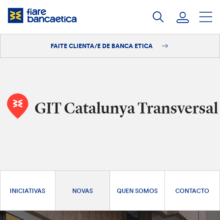
Saltar
ao
contido
FAITE CLIENTA/E DE BANCA ETICA
Iniciar sesión
Faite clienta/e
GIT Catalunya Transversal
INICIATIVAS
NOVAS
QUEN SOMOS
CONTACTO