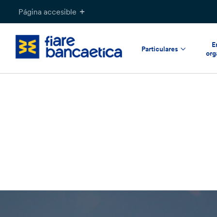
Saltar
Página accesible
a
contenido
E
Particulares
org