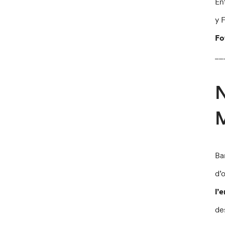
En
y 
Fo
__
N
M
Ba
d’
l’
de