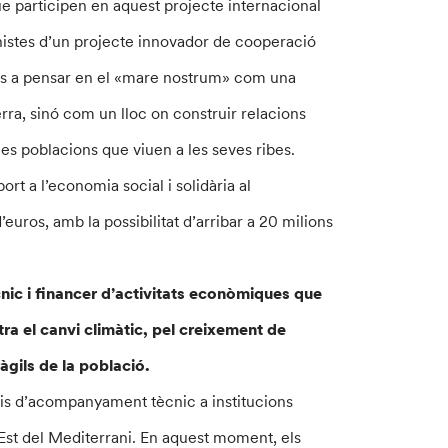
que participen en aquest projecte internacional
onistes d’un projecte innovador de cooperació
nos a pensar en el «mare nostrum» com una
rra, sinó com un lloc on construir relacions
s poblacions que viuen a les seves ribes.
t a l’economia social i solidària al
’euros, amb la possibilitat d’arribar a 20 milions
ic i financer d’activitats econòmiques que
tra el canvi climàtic, pel creixement de
àgils de la població.
eis d’acompanyament tècnic a institucions
i Est del Mediterrani. En aquest moment, els