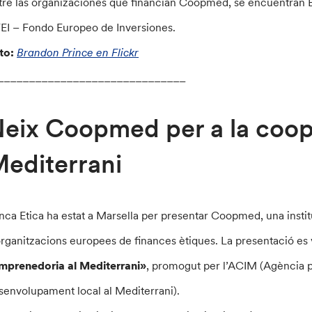
tre las organizaciones que financian Coopmed, se encuentran B
FEI – Fondo Europeo de Inversiones.
to:
Brandon Prince en Flickr
______________________________
eix Coopmed per a la coope
editerrani
nca Etica ha estat a Marsella per presentar Coopmed, una inst
organitzacions europees de finances ètiques. La presentació es v
emprenedoria al Mediterrani»
, promogut per l’ACIM (Agència pe
senvolupament local al Mediterrani).