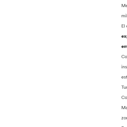
Me
mi
El
ex
em
Co
in
es
Tu
Co
Ma
zo