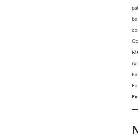
paï
be
co
Co
Ma
rur
En
Fo
Fo
__
N