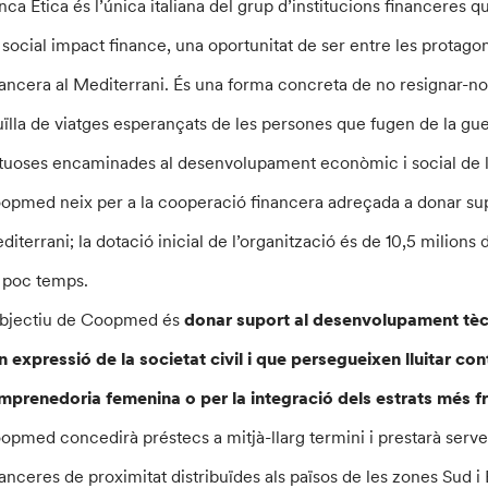
nca Etica és l’única italiana del grup d’institucions financeres 
 social impact finance, una oportunitat de ser entre les protag
nancera al Mediterrani. És una forma concreta de no resignar-
uïlla de viatges esperançats de les persones que fugen de la gue
rtuoses encaminades al desenvolupament econòmic i social de le
opmed neix per a la cooperació financera adreçada a donar supor
diterrani; la dotació inicial de l’organització és de 10,5 milions d
 poc temps.
objectiu de Coopmed és
donar suport al desenvolupament tècn
n expressió de la societat civil i que persegueixen lluitar con
emprenedoria femenina o per la integració dels estrats més fr
opmed concedirà préstecs a mitjà-llarg termini i prestarà serv
nanceres de proximitat distribuïdes als països de les zones Sud 