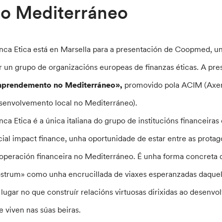
o Mediterráneo
nca Etica está en Marsella para a presentación de Coopmed, u
r un grupo de organizacións europeas de finanzas éticas. A pre
prendemento no Mediterráneo»,
promovido pola ACIM (Axenc
senvolvemento local no Mediterráneo).
nca Etica é a única italiana do grupo de institucións financeira
cial impact finance, unha oportunidade de estar entre as prota
operación financeira no Mediterráneo. É unha forma concreta 
strum» como unha encrucillada de viaxes esperanzadas daquel
 lugar no que construír relacións virtuosas dirixidas ao desen
e viven nas súas beiras.