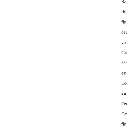
Ba
de
fi
cr
vi
Co
Me
en
L’
só
l’
Co
fi