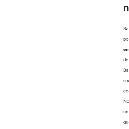
n
Ba
po
em
de
Ba
so
co
No
un
qu