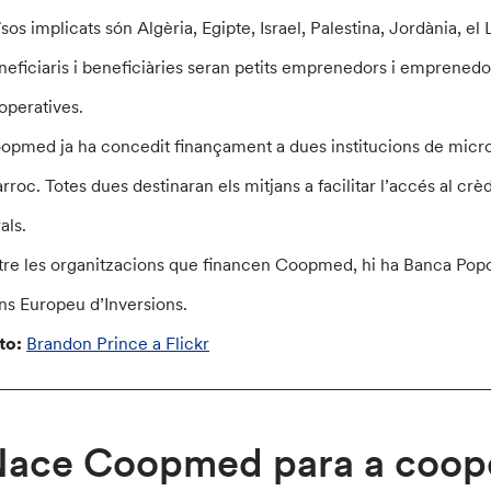
sos implicats són Algèria, Egipte, Israel, Palestina, Jordània, el 
neficiaris i beneficiàries seran petits emprenedors i emprenedore
operatives.
opmed ja ha concedit finançament a dues institucions de micro
rroc. Totes dues destinaran els mitjans a facilitar l’accés al 
als.
tre les organitzacions que financen Coopmed, hi ha Banca Popola
ns Europeu d’Inversions.
to:
Brandon Prince a Flickr
________________________________________________________
ace Coopmed para a coope