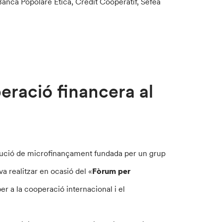
anca Popolare Etica, Crédit Coopératif, Sefea
ració financera al
itució de microfinançament fundada per un grup
a realitzar en ocasió del «
Fòrum per
r a la cooperació internacional i el