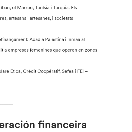
Líban, el Marroc, Tunísia i Turquia. Els
s, artesans i artesanes, i societats
finançament: Acad a Palestina i Inmaa al
crèdit a empreses femenines que operen en zones
re Etica, Crédit Coopératif, Sefea i FEI –
______
ración financeira