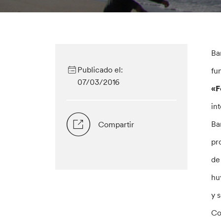
Ba
Publicado el:
fu
07/03/2016
«F
in
Ba
Compartir
pr
de
hu
y 
Co