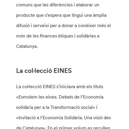
comuns que les diferències i elaborar un
producte que s’espera que tingui una àmplia
difusió i serveixi per a donar a conèixer més el
món de les finances ètiques i solidàries a
Catalunya.
La col·lecció EINES
La col·lecció EINES s’iniciava amb els títols
«Esmolem les eines. Debats de l’Economia
solidària per a la Transformació social» i
«Invitació a l’Economia Solidària. Una visió des
de Catalunya». En el primer volum es recullen