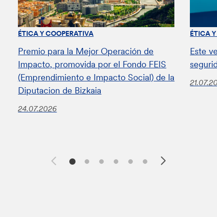
ÉTICA Y COOPERATIVA
ÉTICA 
Premio para la Mejor Operación de
Este v
Impacto, promovida por el Fondo FEIS
seguri
(Emprendimiento e Impacto Social) de la
21.07.2
Diputacion de Bizkaia
24.07.2026