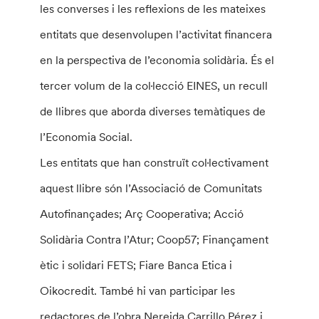
les converses i les reflexions de les mateixes
entitats que desenvolupen l’activitat financera
en la perspectiva de l’economia solidària. És el
tercer volum de la col·lecció EINES, un recull
de llibres que aborda diverses temàtiques de
l’Economia Social.
Les entitats que han construït col·lectivament
aquest llibre són l’Associació de Comunitats
Autofinançades; Arç Cooperativa; Acció
Solidària Contra l’Atur; Coop57; Finançament
ètic i solidari FETS; Fiare Banca Etica i
Oikocredit. També hi van participar les
redactores de l’obra Nereida Carrillo Pérez i