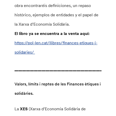
obra encontraréis definiciones, un repaso
histórico, ejemplos de entidades y el papel de
la Xarxa d’Economía Solidària.
El libro ya se encuentra a la venta aquí:
https://pol-len.cat/llibres/finances-etiques-i-
solidaries/
__________________________
Valors, límits i reptes de les Finances ètiques i
solidàries.
La
XES
(Xarxa d’Economia Solidària de