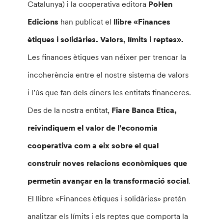
Catalunya) i la cooperativa editora
Pol·len
Edicions
han publicat el
llibre «Finances
ètiques i solidàries. Valors, límits i reptes».
Les finances ètiques van néixer per trencar la
incoherència entre el nostre sistema de valors
i l’ús que fan dels diners les entitats financeres.
Des de la nostra entitat,
Fiare Banca Etica,
reivindiquem el valor de l’economia
cooperativa com a eix sobre el qual
construir noves relacions econòmiques que
permetin avançar en la transformació social
.
El llibre «Finances ètiques i solidàries» pretén
analitzar els límits i els reptes que comporta la