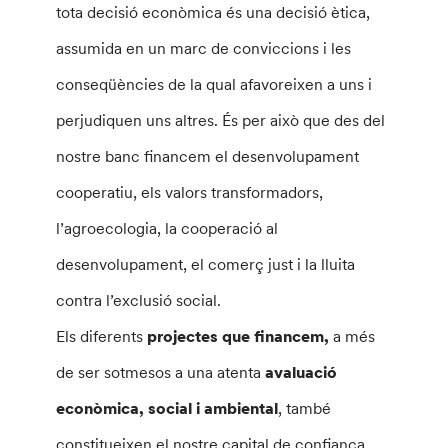
tota decisió econòmica és una decisió ètica,
assumida en un marc de conviccions i les
conseqüències de la qual afavoreixen a uns i
perjudiquen uns altres. És per això que des del
nostre banc financem el desenvolupament
cooperatiu, els valors transformadors,
l’agroecologia, la cooperació al
desenvolupament, el comerç just i la lluita
contra l’exclusió social.
Els diferents
projectes que financem,
a més
de ser sotmesos a una atenta
avaluació
econòmica, social i ambiental
, també
constitueixen el nostre capital de confiança.