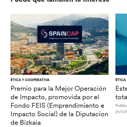
ÉTICA Y COOPERATIVA
ÉTICA
Premio para la Mejor Operación
Est
de Impacto, promovida por el
tot
Fondo FEIS (Emprendimiento e
Public
21/07
Impacto Social) de la Diputacion
de Bizkaia