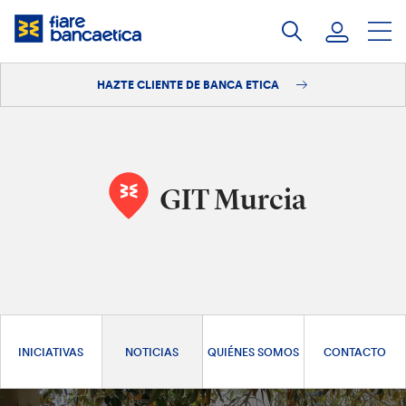
Saltar
a
contenido
HAZTE CLIENTE DE BANCA ETICA
Iniciar sesión
Hazte cliente
GIT Murcia
INICIATIVAS
NOTICIAS
QUIÉNES SOMOS
CONTACTO