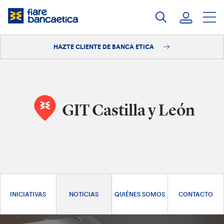
Saltar
a
contenido
HAZTE CLIENTE DE BANCA ETICA
Iniciar sesión
Hazte cliente
GIT Castilla y León
INICIATIVAS
NOTICIAS
QUIÉNES SOMOS
CONTACTO