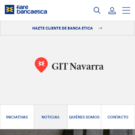
Saltar
a
contenido
HAZTE CLIENTE DE BANCA ETICA
Iniciar sesión
Hazte cliente
GIT Navarra
INICIATIVAS
NOTICIAS
QUIÉNES SOMOS
CONTACTO