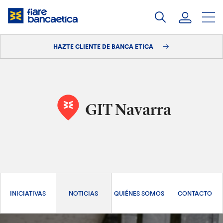
Saltar
a
contenido
HAZTE CLIENTE DE BANCA ETICA
Iniciar sesión
Hazte cliente
GIT Navarra
INICIATIVAS
NOTICIAS
QUIÉNES SOMOS
CONTACTO