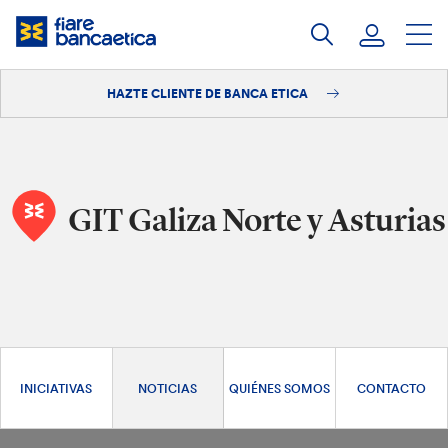
Saltar
a
contenido
HAZTE CLIENTE DE BANCA ETICA
Iniciar sesión
Hazte cliente
GIT Galiza Norte y Asturias
INICIATIVAS
NOTICIAS
QUIÉNES SOMOS
CONTACTO