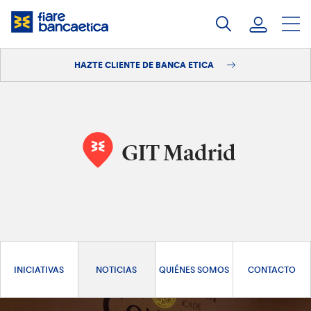
Saltar
a
contenido
HAZTE CLIENTE DE BANCA ETICA
Iniciar sesión
Hazte cliente
GIT Madrid
INICIATIVAS
NOTICIAS
QUIÉNES SOMOS
CONTACTO