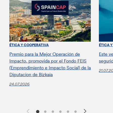
ÉTICA Y COOPERATIVA
ÉTICA 
Premio para la Mejor Operación de
Este v
Impacto, promovida por el Fondo FEIS
seguri
(Emprendimiento e Impacto Social) de la
21.07.2
Diputacion de Bizkaia
24.07.2026