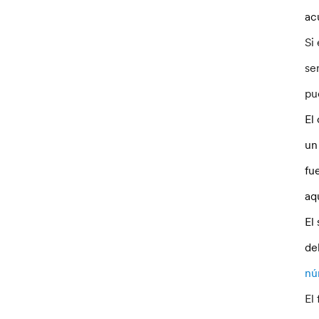
ac
Si
se
pu
El
un
fu
aq
El
de
nú
El