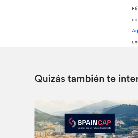
Et
ce
Aqu
un
Quizás también te inte