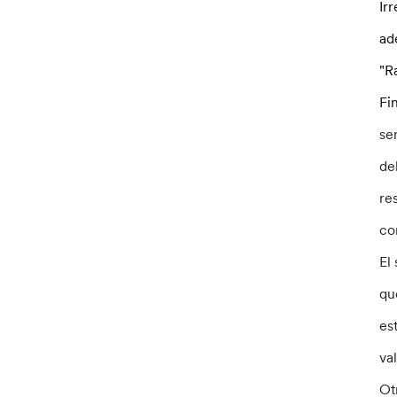
Ir
ad
"R
Fin
se
de
re
co
El
qu
es
val
Ot