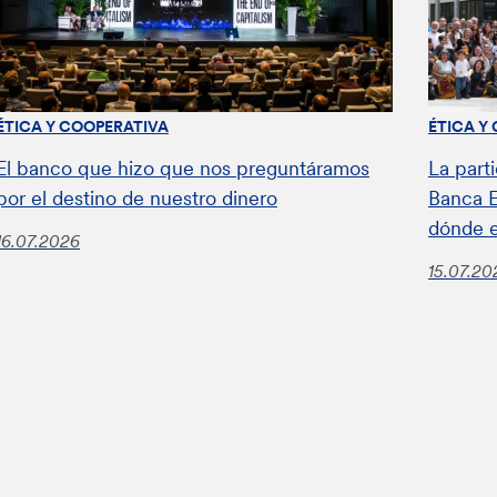
ÉTICA Y COOPERATIVA
ÉTICA Y
El banco que hizo que nos preguntáramos
La parti
por el destino de nuestro dinero
Banca E
dónde 
16.07.2026
15.07.20