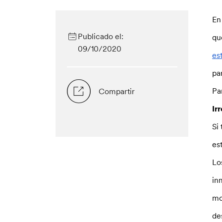
En
Publicado el:
qu
09/10/2020
es
pa
Pa
Compartir
Ir
Si
es
Lo
in
mo
de