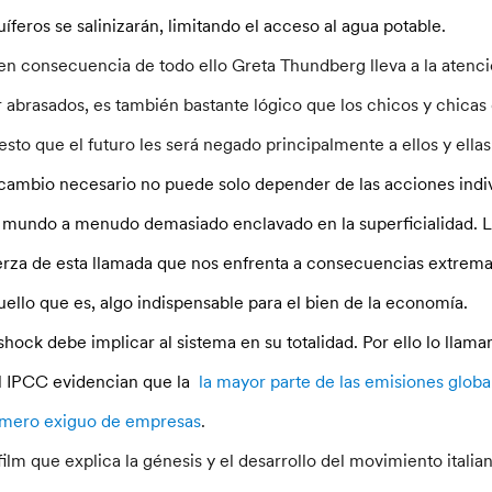
uíferos se salinizarán, limitando el acceso al agua potable.
 en consecuencia de todo ello Greta Thundberg lleva a la atenció
r abrasados, es también bastante lógico que los chicos y chicas 
esto que el futuro les será negado principalmente a ellos y ella
 cambio necesario no puede solo depender de las acciones indiv
 mundo a menudo demasiado enclavado en la superficialidad. L
erza de esta llamada que nos enfrenta a consecuencias extrem
uello que es, algo indispensable para el bien de la economía.
 shock debe implicar al sistema en su totalidad. Por ello lo ll
l IPCC evidencian que la
la mayor parte de las emisiones glob
mero exiguo de empresas
.
 film que explica la génesis y el desarrollo del movimiento itali