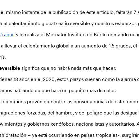
 el mismo instante de la publicación de este artículo, faltarán 
e el calentamiento global sea irreversible y nuestros esfuerzos 
tá aquí
, y lo realiza el Mercator Institute de Berlín contando c
ra llevar el calentamiento global a un aumento de 1,5 grados, 
rís.
reversible
significa que no habrá nada más que hacer.
 tienes 18 años en el 2020, estos plazos suenan como la alarma
tamos hablando de que hará un poquito más de calor.
s científicos prevén que entre las consecuencias de este fen
migraciones forzadas, del hambre, y del peligro que las desigua
vimientos y gobiernos xenófobos, nacionalistas y autoritarios
shidratación – ya está ocurriendo en países tropicales-, surgi