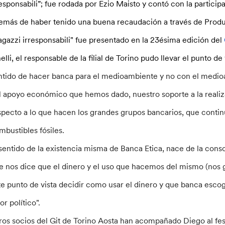
responsabili”; fue rodada por Ezio Maisto y contó con la particip
emás de haber tenido una buena recaudación a través de Produz
agazzi irresponsabili" fue presentado en la 23ésima edición del
elli, el responsable de la filial de Torino pudo llevar el punto de
ntido de hacer banca para el medioambiente y no con el medi
l apoyo económico que hemos dado, nuestro soporte a la realiza
specto a lo que hacen los grandes grupos bancarios, que continú
mbustibles fósiles.
 sentido de la existencia misma de Banca Etica, nace de la con
e nos dice que el dinero y el uso que hacemos del mismo (nos g
te punto de vista decidir como usar el dinero y que banca esco
or político".
ros socios del Git de Torino Aosta han acompañado Diego al fes