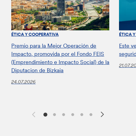
ÉTICA Y COOPERATIVA
ÉTICA 
Premio para la Mejor Operación de
Este v
Impacto, promovida por el Fondo FEIS
seguri
(Emprendimiento e Impacto Social) de la
21.07.2
Diputacion de Bizkaia
24.07.2026