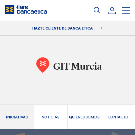
Saltar
a
contenido
HAZTE CLIENTE DE BANCA ETICA
Iniciar sesión
Hazte cliente
GIT Murcia
INICIATIVAS
NOTICIAS
QUIÉNES SOMOS
CONTACTO