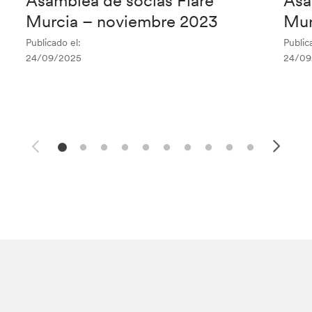
Asamblea de socias Fiare
Asa
Murcia – noviembre 2023
Mur
Publicado el:
Public
24/09/2025
24/09