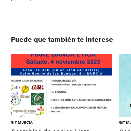
Puede que también te interese
GIT MURCIA
GIT M