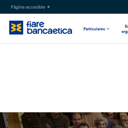
Saltar
Página accesible
a
contenido
E
Particulares
org