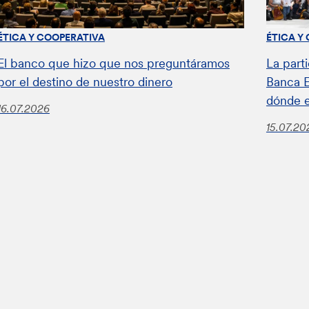
ÉTICA Y COOPERATIVA
ÉTICA Y
El banco que hizo que nos preguntáramos
La parti
por el destino de nuestro dinero
Banca E
dónde 
16.07.2026
15.07.20