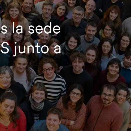
s la sede
S junto a