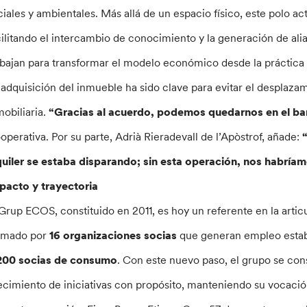
ciales y ambientales. Más allá de un espacio físico, este polo 
cilitando el intercambio de conocimiento y la generación de ali
abajan para transformar el modelo económico desde la práctica 
 adquisición del inmueble ha sido clave para evitar el desplaza
mobiliaria.
“Gracias al acuerdo, podemos quedarnos en el ba
operativa. Por su parte, Adrià Rieradevall de l’Apòstrof, añade:
quiler se estaba disparando; sin esta operación, nos habría
pacto y trayectoria
 Grup ECOS, constituido en 2011, es hoy un referente en la artic
rmado por
16 organizaciones socias
que generan empleo esta
200 socias de consumo
. Con este nuevo paso, el grupo se con
ecimiento de iniciativas con propósito, manteniendo su vocació