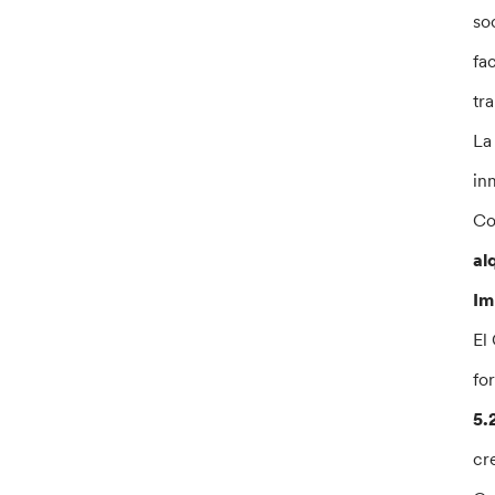
so
fa
tr
La
in
Co
al
Im
El
fo
5.
cr