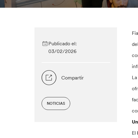
Fi
Publicado el:
de
03/02/2026
co
in
La
Compartir
of
fa
NOTICIAS
co
Un
El