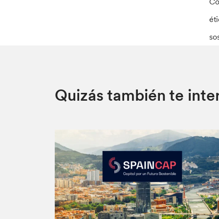
Co
ét
so
Quizás también te inte