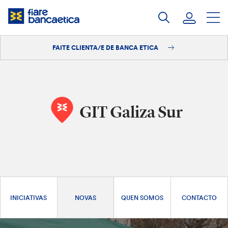
Saltar
ao
contido
FAITE CLIENTA/E DE BANCA ETICA
Iniciar sesión
Faite clienta/e
GIT Galiza Sur
INICIATIVAS
NOVAS
QUEN SOMOS
CONTACTO