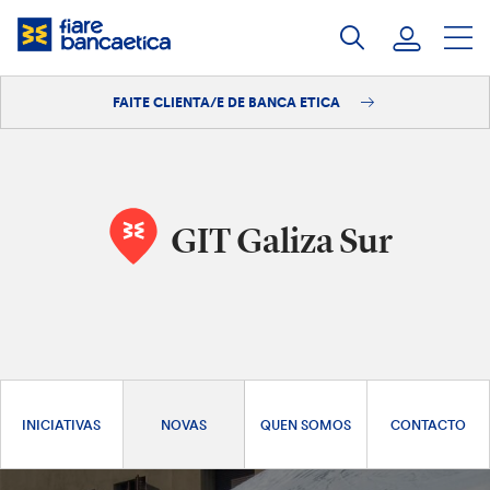
Saltar
ao
contido
FAITE CLIENTA/E DE BANCA ETICA
Iniciar sesión
Faite clienta/e
GIT Galiza Sur
INICIATIVAS
NOVAS
QUEN SOMOS
CONTACTO