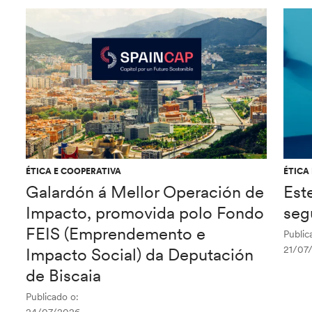
ÉTICA E COOPERATIVA
ÉTICA
Galardón á Mellor Operación de
Est
Impacto, promovida polo Fondo
seg
FEIS (Emprendemento e
Public
21/07
Impacto Social) da Deputación
de Biscaia
Publicado o: