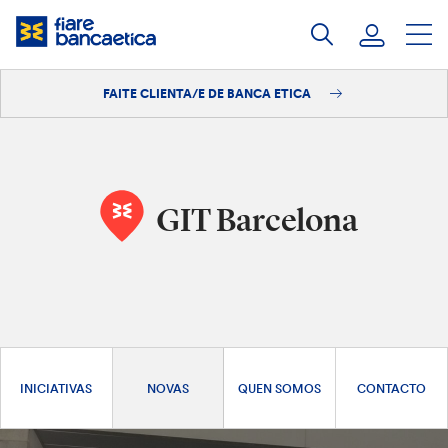
Saltar
ao
contido
FAITE CLIENTA/E DE BANCA ETICA
Iniciar sesión
Faite clienta/e
GIT Barcelona
INICIATIVAS
NOVAS
QUEN SOMOS
CONTACTO