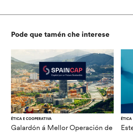
Pode que tamén che interese
ÉTICA E COOPERATIVA
ÉTICA
Galardón á Mellor Operación de
Est