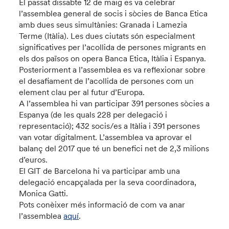
El passat dissabte 12 de maig es va celebrar
l’assemblea general de socis i sòcies de Banca Etica
amb dues seus simultànies: Granada i Lamezia
Terme (Itàlia). Les dues ciutats són especialment
significatives per l’acollida de persones migrants en
els dos països on opera Banca Etica, Itàlia i Espanya.
Posteriorment a l’assemblea es va reflexionar sobre
el desafiament de l’acollida de persones com un
element clau per al futur d’Europa.
A l’assemblea hi van participar 391 persones sòcies a
Espanya (de les quals 228 per delegació i
representació); 432 socis/es a Itàlia i 391 persones
van votar digitalment. L’assemblea va aprovar el
balanç del 2017 que té un benefici net de 2,3 milions
d’euros.
El GIT de Barcelona hi va participar amb una
delegació encapçalada per la seva coordinadora,
Monica Gatti.
Pots conèixer més informació de com va anar
l’assemblea
aquí
.