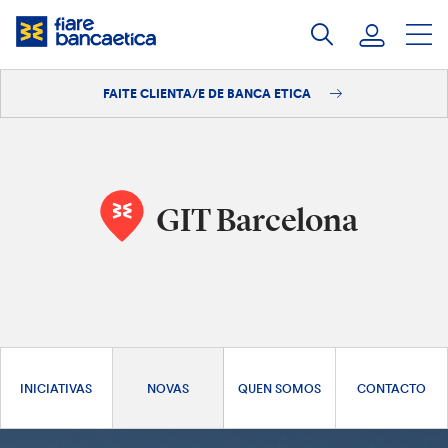
Saltar
ao
contido
FAITE CLIENTA/E DE BANCA ETICA
Iniciar sesión
Faite clienta/e
GIT Barcelona
INICIATIVAS
NOVAS
QUEN SOMOS
CONTACTO