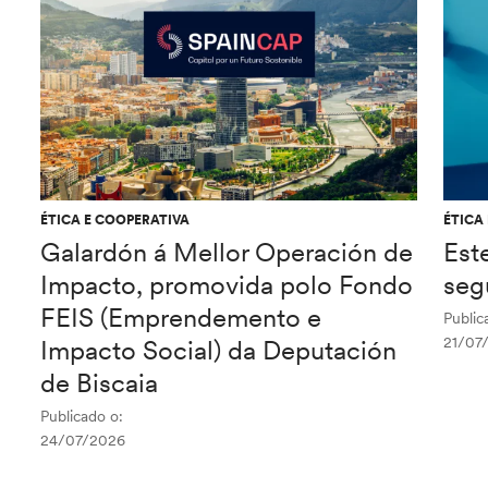
ÉTICA E COOPERATIVA
ÉTICA
Galardón á Mellor Operación de
Est
Impacto, promovida polo Fondo
seg
FEIS (Emprendemento e
Public
21/07
Impacto Social) da Deputación
de Biscaia
Publicado o:
24/07/2026