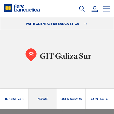
Saltar
ao
contido
FAITE CLIENTA/E DE BANCA ETICA
Iniciar sesión
Faite clienta/e
GIT Galiza Sur
INICIATIVAS
NOVAS
QUEN SOMOS
CONTACTO