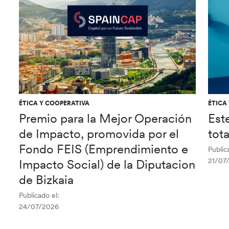
ÉTICA Y COOPERATIVA
ÉTICA
Premio para la Mejor Operación
Est
de Impacto, promovida por el
tot
Fondo FEIS (Emprendimiento e
Public
21/07
Impacto Social) de la Diputacion
de Bizkaia
Publicado el:
24/07/2026