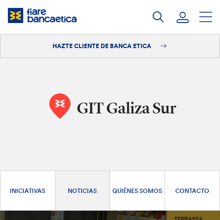
Saltar
a
contenido
HAZTE CLIENTE DE BANCA ETICA
Iniciar sesión
Hazte cliente
GIT Galiza Sur
INICIATIVAS
NOTICIAS
QUIÉNES SOMOS
CONTACTO