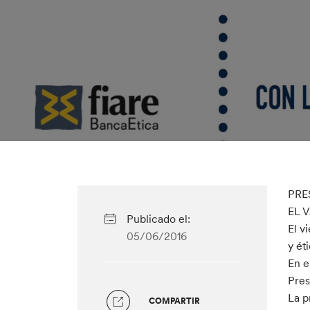
PRE
EL V
Publicado el:
El v
05/06/2016
y ét
En e
Pres
La p
COMPARTIR