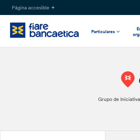
Saltar
Página accesible
a
contenido
E
Particulares
org
Grupo de Iniciativa