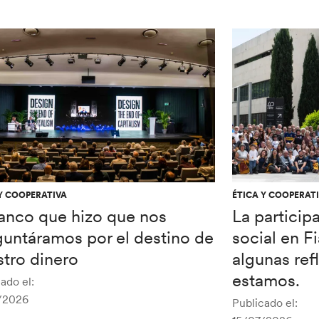
Y COOPERATIVA
ÉTICA Y COOPERAT
banco que hizo que nos
La particip
guntáramos por el destino de
social en F
tro dinero
algunas re
estamos.
ado el:
/2026
Publicado el: