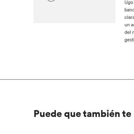
Ugo 
banc
clar
un a
del 
gest
Puede que también te 