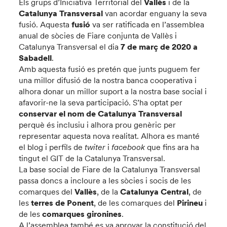
Els grups d’Iniciativa Territorial del
Vallès
i de la
Catalunya Transversal
van acordar enguany la seva
fusió. Aquesta
fusió
va ser ratificada en l’assemblea
anual de sòcies de Fiare conjunta de Vallès i
Catalunya Transversal el dia
7 de març de 2020 a
Sabadell
.
Amb aquesta fusió es pretén que junts puguem fer
una millor difusió de la nostra banca cooperativa i
alhora donar un millor suport a la nostra base social i
afavorir-ne la seva participació. S’ha optat per
conservar el nom de Catalunya Transversal
perquè és inclusiu i alhora prou genèric per
representar aquesta nova realitat. Alhora es manté
el blog i perfils de
twiter
i
facebook
que fins ara ha
tingut el GIT de la Catalunya Transversal.
La base social de Fiare de la Catalunya Transversal
passa doncs a incloure a les sòcies i socis de les
comarques del
Vallès
, de la
Catalunya Central
, de
les
terres de Ponent
, de les comarques del
Pirineu
i
de les
comarques gironines
.
A l’assemblea també es va aprovar la constitució del