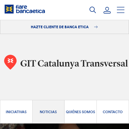
Saltar
a
contenido
HAZTE CLIENTE DE BANCA ETICA
Iniciar sesión
Hazte cliente
GIT Catalunya Transversal
INICIATIVAS
NOTICIAS
QUIÉNES SOMOS
CONTACTO