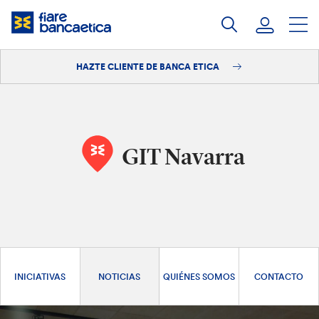
Saltar
a
contenido
HAZTE CLIENTE DE BANCA ETICA
Iniciar sesión
Hazte cliente
GIT Navarra
INICIATIVAS
NOTICIAS
QUIÉNES SOMOS
CONTACTO