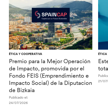
ÉTICA Y COOPERATIVA
ÉTICA
Premio para la Mejor Operación
Est
de Impacto, promovida por el
tot
Fondo FEIS (Emprendimiento e
Public
21/07
Impacto Social) de la Diputacion
de Bizkaia
Publicado el:
24/07/2026