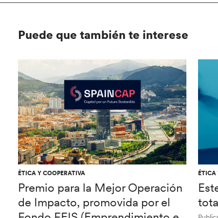
Puede que también te interese
ÉTICA Y COOPERATIVA
ÉTICA
Premio para la Mejor Operación
Est
de Impacto, promovida por el
tot
Fondo FEIS (Emprendimiento e
Public