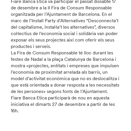
Fiare Banca Etica va participar el passat dissabte 17
de desembre a la II Fira de Consum Responsable
organitzada per l’Ajuntament de Barcelona. En el
marc de l’Install Party d’Alternatives “Desconnecta’t
del capitalisme, instal·la’t les alternatives”, diversos
col·lectius de l’economia social i solidària van poder
exposar els seus projectes així com oferir els seus
productes i serveis.
La Fira de Consum Responsable té lloc durant les
festes de Nadal a la plaça Catalunya de Barcelona i
mostra «projectes, entitats i empreses que impulsen
l’economia de proximitat arrelada als barris, un
model d’activitat econòmica que no es deslocalitza i
que està orientada a donar resposta a les necessitats
de les persones» segons fonts de l’Ajuntament.
Fiare Banca Etica participarà de nou en aquesta
iniciativa el dimarts 27 de desembre a partir de les
16h.