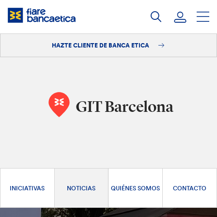
Saltar
a
contenido
HAZTE CLIENTE DE BANCA ETICA
Iniciar sesión
Hazte cliente
GIT Barcelona
INICIATIVAS
NOTICIAS
QUIÉNES SOMOS
CONTACTO