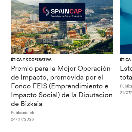
ÉTICA Y COOPERATIVA
ÉTICA
Premio para la Mejor Operación
Est
de Impacto, promovida por el
tot
Fondo FEIS (Emprendimiento e
Public
21/07
Impacto Social) de la Diputacion
de Bizkaia
Publicado el:
24/07/2026