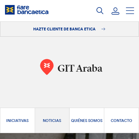
Saltar
a
contenido
HAZTE CLIENTE DE BANCA ETICA
Iniciar sesión
Hazte cliente
GIT Araba
INICIATIVAS
NOTICIAS
QUIÉNES SOMOS
CONTACTO