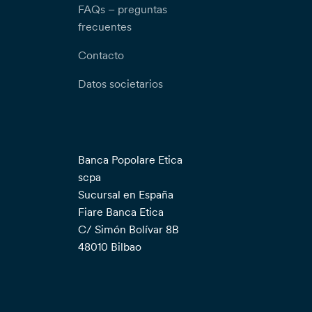
FAQs – preguntas
frecuentes
Contacto
Datos societarios
Banca Popolare Etica
scpa
Sucursal en España
Fiare Banca Etica
C/ Simón Bolívar 8B
48010 Bilbao