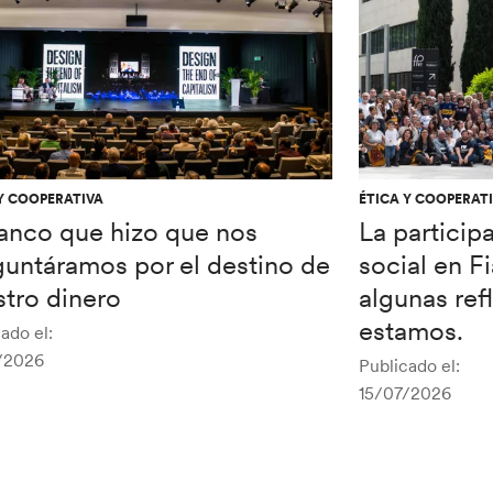
Y COOPERATIVA
ÉTICA Y COOPERAT
banco que hizo que nos
La particip
guntáramos por el destino de
social en F
tro dinero
algunas re
estamos.
ado el:
/2026
Publicado el:
15/07/2026