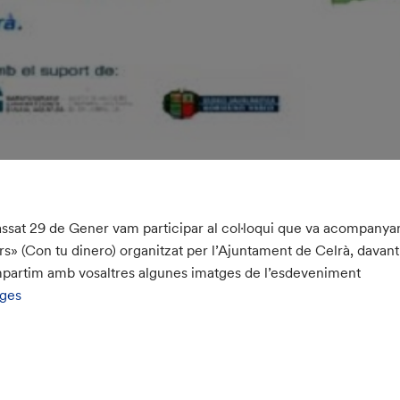
assat 29 de Gener vam participar al col·loqui que va acompanya
rs» (Con tu dinero) organitzat per l’Ajuntament de Celrà, davant
artim amb vosaltres algunes imatges de l’esdeveniment
tges