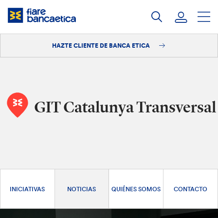
Saltar
a
contenido
HAZTE CLIENTE DE BANCA ETICA
Iniciar sesión
Hazte cliente
GIT Catalunya Transversal
INICIATIVAS
NOTICIAS
QUIÉNES SOMOS
CONTACTO