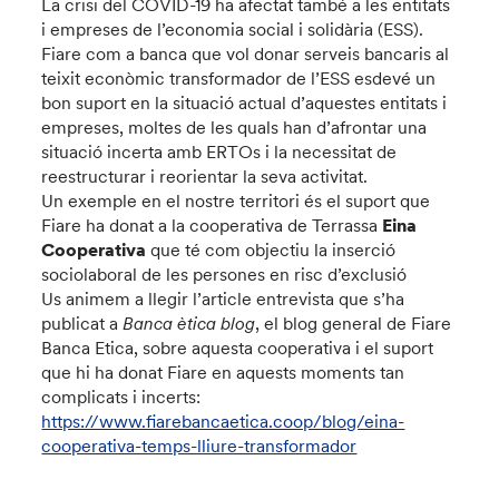
La crisi del COVID-19 ha afectat també a les entitats
i empreses de l’economia social i solidària (ESS).
Fiare com a banca que vol donar serveis bancaris al
teixit econòmic transformador de l’ESS esdevé un
bon suport en la situació actual d’aquestes entitats i
empreses, moltes de les quals han d’afrontar una
situació incerta amb ERTOs i la necessitat de
reestructurar i reorientar la seva activitat.
Un exemple en el nostre territori és el suport que
Fiare ha donat a la cooperativa de Terrassa
Eina
Cooperativa
que té com objectiu la inserció
sociolaboral de les persones en risc d’exclusió
Us animem a llegir l’article entrevista que s’ha
publicat a
Banca ètica blog
, el blog general de Fiare
Banca Etica, sobre aquesta cooperativa i el suport
que hi ha donat Fiare en aquests moments tan
complicats i incerts:
https://www.fiarebancaetica.coop/blog/eina-
cooperativa-temps-lliure-transformador