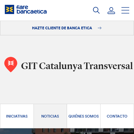
Saltar
a
contenido
HAZTE CLIENTE DE BANCA ETICA
Iniciar sesión
Hazte cliente
GIT Catalunya Transversal
INICIATIVAS
NOTICIAS
QUIÉNES SOMOS
CONTACTO