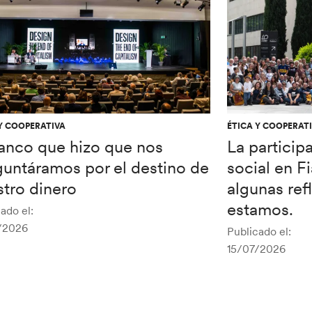
Y COOPERATIVA
ÉTICA Y COOPERAT
banco que hizo que nos
La particip
guntáramos por el destino de
social en F
tro dinero
algunas re
estamos.
ado el:
/2026
Publicado el:
15/07/2026