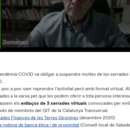
andèmia COVID va obligar a suspendre moltes de les xerrades i a
0.
 poc a poc vam reprendre l’activitat però amb format virtual. A
ades a la xarxa pel que les podem oferir a tota persona interess
passem els
enllaços de
3 xerrades virtuals
convocades per entita
avés de membres del GIT de la Catalunya Transversal.
ades Finances de les Terres Gironines
(desembre 2020)
a rodona de banca ètica i de proximitat
(Consell local de Sabad