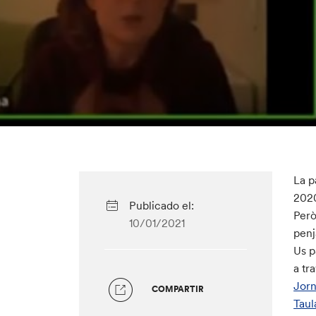
La p
202
Publicado el:
Però
10/01/2021
penj
Us 
a tr
Jorn
COMPARTIR
Taul