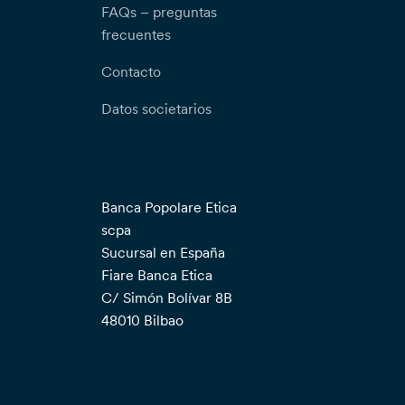
FAQs – preguntas
frecuentes
Contacto
Datos societarios
Banca Popolare Etica
scpa
Sucursal en España
Fiare Banca Etica
C/ Simón Bolívar 8B
48010 Bilbao